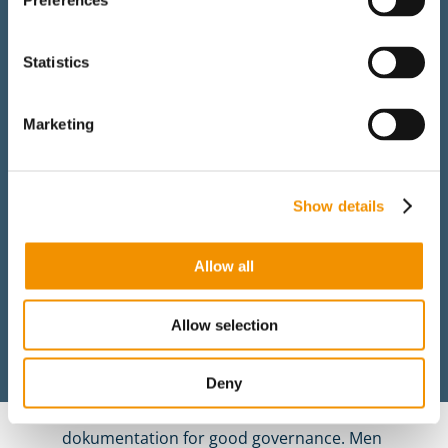
Preferences
sidste ende det decentrale ledelsesrum.
Statistics
En lærende proces
Bestyrelsesevalueringer er nogle gange
Marketing
karakteriseret ved meget formalisme. Det
handler mange gange om en hurtig
”karakter”-givning, og så ”videre i teksten”.
Show details
Udkommet af en bestyrelsesevaluering
Allow all
kan være at skabe grundlag for ændringer
i strukturen omkring bestyrelsen og
dermed være et udgangspunkt for en
Allow selection
dialog med ejeren eller tilskudsgiveren
herom. Det vil sige, at evalueringen kan
Deny
have et eksternt sigte, herunder også som
dokumentation for good governance. Men