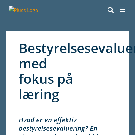
Skip
to
content
Bestyrelsesevalue
med
fokus på
læring
Hvad er en effektiv
bestyrelsesevaluering? En