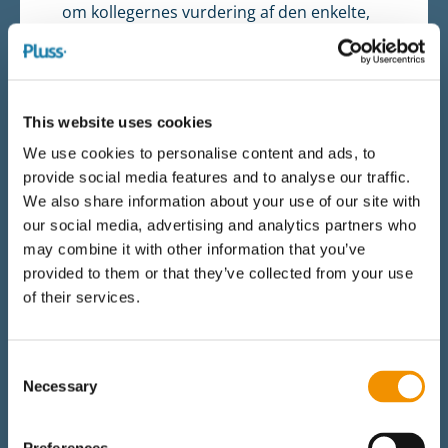
om kollegernes vurdering af den enkelte,
og at konsulenten sikrer, at det foregår på
en måde, der ikke udfordrer samarbejdet i
bestyrelsen. Men derudover er de fleste af
This website uses cookies
ovenstående argumenter for
ikke
at
medtage dette element i evalueringerne
We use cookies to personalise content and ads, to
provide social media features and to analyse our traffic.
bekymrende. Hvis vi hele tiden tilpasser
We also share information about your use of our site with
praksis og graden af den
our social media, advertising and analytics partners who
professionalisme, vi kan forvente af
may combine it with other information that you’ve
offentlige bestyrelser, ud fra størrelsen af
provided to them or that they’ve collected from your use
honoraret eller som følge af
of their services.
udpegningsmekanismerne, understøtter
man ubevidst en negativ spiral omkring
Consent
udvikling af offentligt bestyrelsesarbejde.
Necessary
Selection
Og dermed udfordres respekten for
arbejdet i offentlige bestyrelser – og i