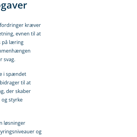
gaver
fordringer kræver
ning, evnen til at
 på læring
 sammenhængen
r svag.
de i spændet
idrager til at
ng, der skaber
e og styrke
n løsninger
styringsniveauer og