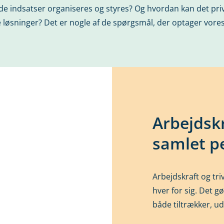
de indsatser organiseres og styres? Og hvordan kan det priva
løsninger? Det er nogle af de spørgsmål, der optager vore
Arbejdskra
samlet p
Arbejdskraft og t
hver for sig. Det g
både tiltrækker, ud