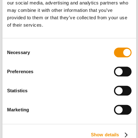
our social media, advertising and analytics partners who
Fonde og filantropi
may combine it with other information that you’ve
Forsyning
Pluss Akademiet
provided to them or that they’ve collected from your use
Foredrag
of their services.
Kurser og Workshops
Events
MISSION Talks
STRATEGI Talks
Consent
Viden
Necessary
Selection
Kontakt
Om os
Preferences
Ydelser
Evaluering
Strategi
Statistics
Ledelse & Organisation
Missionsorienteret innovation
Partnerskaber
Governance
Marketing
Fokusområder
Vækst og innovation
Unge og udannelse
Civilsamfund
Show details
Arbejdskraft og trivsel