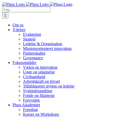
Skip
to
Søg
content
efter:
Om os
Ydelser
Evaluering
Strategi
Ledelse & Organisation
Missionsorienteret innovation
Partnerskaber
Governance
Fokusområder
Vækst og innovation
Unge og udannelse
Civilsamfund
Arbejdskraft og trivsel
Tillidsbaseret styring og ledelse
Systemforandring
Fonde og filantropi
Forsyning
Pluss Akademiet
Foredrag
Kurser og Workshops