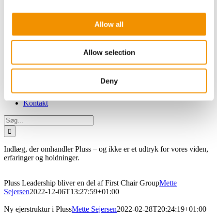
Tillidsbaseret styring og ledelse
Systemforandring
Allow all
Fonde og filantropi
Forsyning
Pluss Akademiet
Foredrag
Allow selection
Kurser og Workshops
Events
MISSION Talks
Deny
STRATEGI Talks
Viden
Kontakt
Søg
efter:
Indlæg, der omhandler Pluss – og ikke er et udtryk for vores viden,
erfaringer og holdninger.
Pluss Leadership bliver en del af First Chair Group
Mette
Sejersen
2022-12-06T13:27:59+01:00
Ny ejerstruktur i Pluss
Mette Sejersen
2022-02-28T20:24:19+01:00