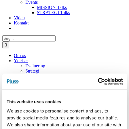
Events
MISSION Talks
STRATEGI Talks
Viden
Kontakt
Søg
efter:
Om os
Ydelser
Evaluering
Strategi
Ledelse & Organisation
Missionsorienteret innovation
Partnerskaber
Governance
Fokusområder
This website uses cookies
Vækst og innovation
Unge og udannelse
We use cookies to personalise content and ads, to
Civilsamfund
provide social media features and to analyse our traffic.
Arbejdskraft og trivsel
Tillidsbaseret styring og ledelse
We also share information about your use of our site with
Systemforandring