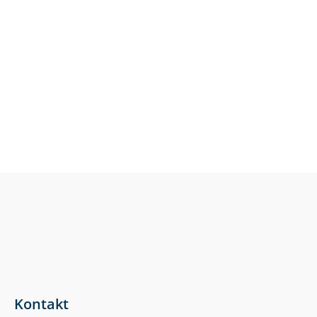
Forsyningerne står helt centralt, når der tales
bæredygtighed. Uanset om det handler om klima,
miljø eller sundhed.
Kontakt