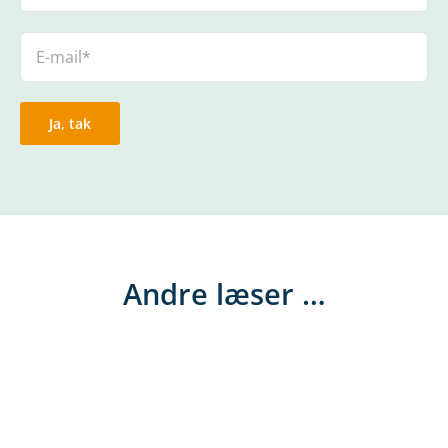
Andre læser …
Forsyningssurvey 2022
Hvad er tendenser og trends i de danske