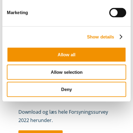
resterende respondenter har ca. 20% en
strategi, mens resten er i gang med
Marketing
arbejdet.
De, der arbejder med ESG-strategi, ser
Show details
flest udfordringer i, at økonomisk
regulering begrænser råderummet til ESG-
Allow all
tiltag samt datakvalitet.
38% angiver, at de ikke har ESG-måltal. De
Allow selection
ESG-måltal, der oftest måles på, er egne
emissioner, energiforbrug og
Deny
forsyningssikkerhed.
Download og læs hele Forsyningssurvey
2022 herunder.