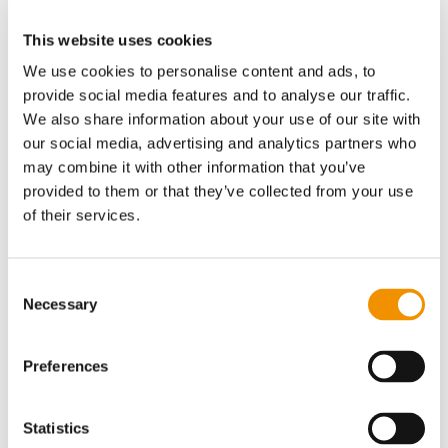
#4 Fremtidens udfordringer
bliver grøn omstilling, klima
This website uses cookies
og ESG
We use cookies to personalise content and ads, to
provide social media features and to analyse our traffic.
Et blik i krystalkuglen viser, at 9 ud af 10
We also share information about your use of our site with
ser øgede krav ift. indsats på grøn
our social media, advertising and analytics partners who
omstilling og klima. Det er markant. I
may combine it with other information that you’ve
samme retning ser man på en tredjeplads
provided to them or that they’ve collected from your use
of their services.
en øget opmærksomhed på ESG-
rapporteringen.
Consent
#5 Halvdelen af
Necessary
Selection
forsyningerne har ikke en
ESG-strategi
Preferences
Ca. 50% af respondenterne angiver, at de
ikke har nogen ESG-strategi. Af de
Statistics