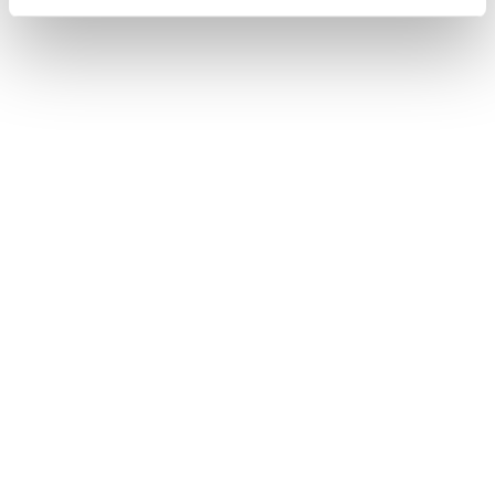
Der igangsættes et stort antal indsatser, der skal
bidrage til den grønne omstilling. Men hvordan virker
de, hvad lærer vi af dem og er vi på rette vej? Det har
vi i Pluss en unik mulighed for at finde svar på.
Hvilke forhold sætter
projektledere under pres?
Se oplægget, som Stefan Brendstrup holdt på
Nordea-fondens kompetenceforløb for projektledere.