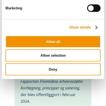
Marketing
Baggrund: Frigast-udvalgets
skærpede krav til værdiskabelsen
i erhvervsfremme
Show details
Da regeringen i 2023 nedsatte et
nyt ekspertudvalg under ledelse af
Christian Frigast, var formålet at
Allow all
gennemgå den samlede
erhvervsstøtte og fremkomme med
Allow selection
principper og forslag til en mere
målrettet og effektiv indsats.
Deny
Resultatet blev
rapporten
Fremtidens erhvervsstøtte:
Kortlægning, principper og sanering
,
der blev offentliggjort i februar
2024.