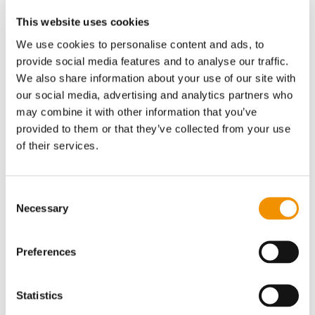
Derimod kan strukturelle rammevilkår så
This website uses cookies
som regulering også være vigtige, men de
We use cookies to personalise content and ads, to
vil typisk ligge uden for
provide social media features and to analyse our traffic.
erhvervsfremmeaktørernes rækkevidde og
We also share information about your use of our site with
our social media, advertising and analytics partners who
er derfor i denne sammenhænge ikke en
may combine it with other information that you’ve
relevant drivkraft.
provided to them or that they’ve collected from your use
of their services.
Evalueringen af
erhvervsfremmeindsatsens impact
fokuserer på, i hvor høj grad en indsats
Consent
påvirker netop disse drivkræfter – og
Necessary
Selection
hvilken forskel det gør. Og dermed bliver
evaluering ikke blot tilbageskuende
Preferences
dokumentation, men et strategisk
ledelsesværktøj.
Statistics