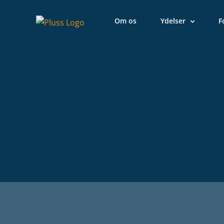
Skip
to
Om os
Ydelser
F
content