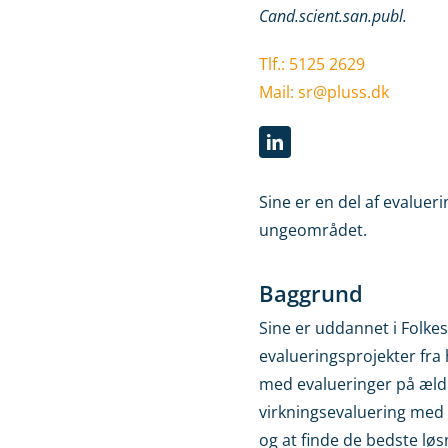
Cand.scient.san.publ.
Tlf.: 5125 2629
Mail: sr@pluss.dk
Sine er en del af evalue
ungeområdet.
Baggrund
Sine er uddannet i Folke
evalueringsprojekter fr
med evalueringer på æl
virkningsevaluering med 
og at finde de bedste lø