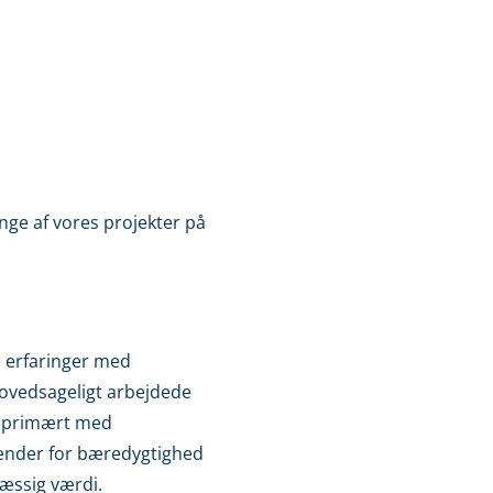
nge af vores projekter på
e erfaringer med
ovedsageligt arbejdede
n primært med
brænder for bæredygtighed
æssig værdi.