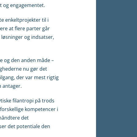
bet og engagementet.
e enkeltprojekter til i
ere at flere parter går
 løsninger og indsatser,
ene og den anden måde –
ighederne nu gør det
ilgang, der var mest rigtig
n antager.
iske filantropi på trods
forskellige kompetencer i
håndtere det
ser det potentiale den