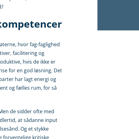
d?
 i kompetencer
aterne, hvor fag-faglighed
iver, facilitering og
duktive, hvis de ikke er
 anse for en god løsning. Det
arter har lagt energi og
bent og fælles rum, for så
 Men de sidder ofte med
dlertid, at sådanne input
lsesånd. Og et stykke
forventelige kritiske