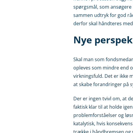
spørgsmål, som ansøgere li
sammen udtryk for god rådg
derfor skal håndteres med
Nye perspekt
Skal man som fondsmedarbe
opleves som mindre end opt
virkningsfuld. Det er ikk
at skabe forandringer på 
Der er ingen tvivl om, at 
faktisk klar til at holde ig
problemforståelser og løs
katalytisk, hvis konsekvens
trække i håndbremsen og ve