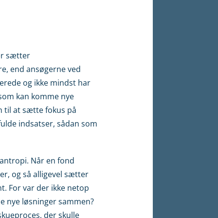
er sætter
edre, end ansøgerne ved
serede og ikke mindst har
og som kan komme nye
til at sætte fokus på
ulde indsatser, sådan som
lantropi. Når en fond
r, og så alligevel sætter
t. For var der ikke netop
ikle nye løsninger sammen?
skueproces, der skulle