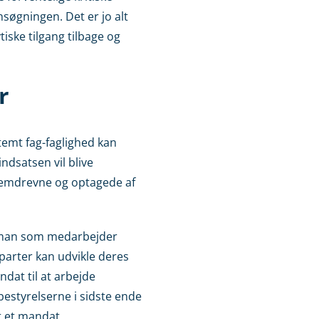
søgningen. Det er jo alt
iske tilgang tilbage og
r
emt fag-faglighed kan
ndsatsen vil blive
blemdrevne og optagede af
Er man som medarbejder
e parter kan udvikle deres
dat til at arbejde
 bestyrelserne i sidste ende
t et mandat