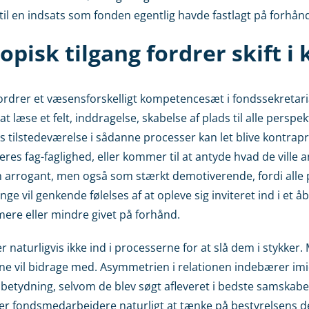
 til en indsats som fonden egentlig havde fastlagt på forhån
tropisk tilgang fordrer skift
 fordrer et væsensforskelligt kompetencesæt i fondssekretari
at læse et felt, inddragelse, skabelse af plads til alle perspekt
 tilstedeværelse i sådanne processer kan let blive kontrapro
e deres fag-faglighed, eller kommer til at antyde hvad de ville
 arrogant, men også som stærkt demotiverende, fordi alle p
ge vil genkende følelses af at opleve sig inviteret ind i et å
mere eller mindre givet på forhånd.
aturligvis ikke ind i processerne for at slå dem i stykker.
ne vil bidrage med. Asymmetrien i relationen indebærer imi
betydning, selvom de blev søgt afleveret i bedste samskabe
r fondsmedarbejdere naturligt at tænke på bestyrelsens de 