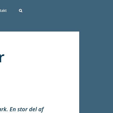
takt
r
rk. En stor del af