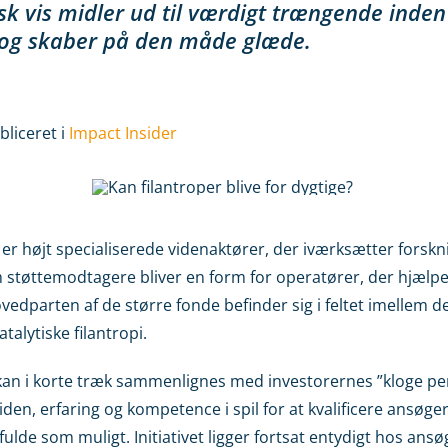
sk vis midler ud til værdigt trængende inden
 og skaber på den måde glæde.
bliceret i
Impact Insider
er højt specialiserede videnaktører, der iværksætter forskni
 støttemodtagere bliver en form for operatører, der hjælper
ovedparten af de større fonde befinder sig i feltet imellem de
talytiske filantropi.
i kan i korte træk sammenlignes med investorernes ”kloge p
en, erfaring og kompetence i spil for at kvalificere ansøger
sfulde som muligt. Initiativet ligger fortsat entydigt hos a