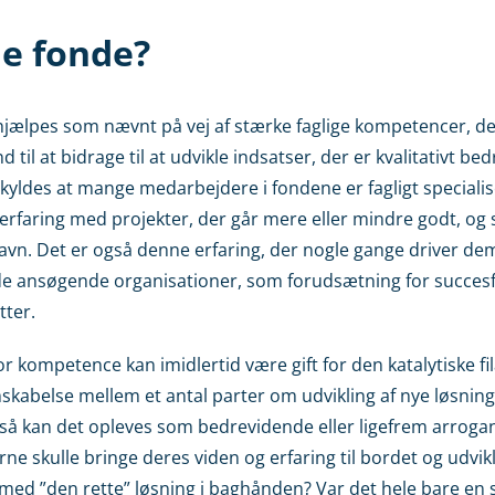
e fonde?
 hjælpes som nævnt på vej af stærke faglige kompetencer, d
d til at bidrage til at udvikle indsatser, der er kvalitativt b
kyldes at mange medarbejdere i fondene er fagligt speciali
erfaring med projekter, der går mere eller mindre godt, 
gavn. Det er også denne erfaring, der nogle gange driver dem 
e ansøgende organisationer, som forudsætning for succesf
tter.
r kompetence kan imidlertid være gift for den katalytiske fi
mskabelse mellem et antal parter om udvikling af nye løsninge
l, så kan det opleves som bedrevidende eller ligefrem arrogan
rne skulle bringe deres viden og erfaring til bordet og udv
 med ”den rette” løsning i baghånden? Var det hele bare en 