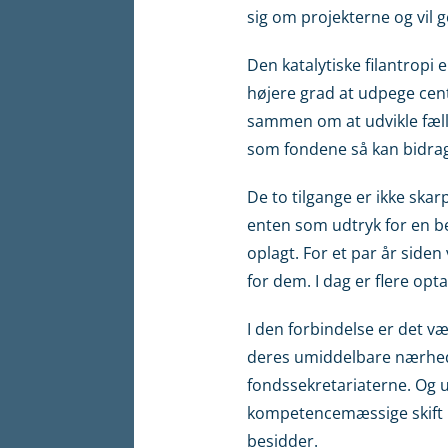
sig om projekterne og vil 
Den katalytiske filantropi e
højere grad at udpege centr
sammen om at udvikle fælle
som fondene så kan bidrage
De to tilgange er ikke sk
enten som udtryk for en b
oplagt. For et par år siden 
for dem. I dag er flere opta
I den forbindelse er det v
deres umiddelbare nærhed p
fondssekretariaterne. Og 
kompetencemæssige skift ri
besidder.