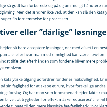
ge så godt kan forberede sig på og om muligt håndtere i an
ivning. Men det ændrer ikke ved, at den kan slå den katalyt
 super fin fornemmelse for processen.
iver eller ”dårlige” løsninge
jder så bare acceptere løsninger, der med afsæt i en best
imale, eller hvor man med rimelighed kan være i tvivl om i
e mindst tilfældet efterhånden som fondene bliver mere pro
systemniveau.
den katalytiske tilgang udfordrer fondenes risikovillighed. 
en på sin faglighed for at skabe et rum, hvor forskellige andr
ningsforslag. Og har man som fondsmedarbejder faktisk man
en bliver, at trygheden for effekt måske reduceres? Eller vil
nde tilbage til den mere klassiske fag-faglighed? Hvor klar