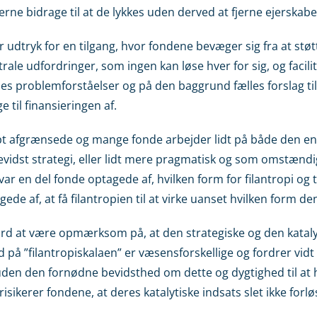
gerne bidrage til at de lykkes uden derved at fjerne ejerska
r udtryk for en tilgang, hvor fondene bevæger sig fra at støtt
ale udfordringer, som ingen kan løse hver for sig, og facilit
s problemforståelser og på den baggrund fælles forslag til
 til finansieringen af.
arpt afgrænsede og mange fonde arbejder lidt på både den 
evidst strategi, eller lidt mere pragmatisk og som omstænd
var en del fonde optagede af, hvilken form for filantropi og t
gede af, at få filantropien til at virke uanset hvilken form de
ærd at være opmærksom på, at den strategiske og den katalyt
å ”filantropiskalaen” er væsensforskellige og fordrer vidt 
uden den fornødne bevidsthed om dette og dygtighed til at 
sikerer fondene, at deres katalytiske indsats slet ikke forlø