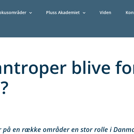
okusområder
Pluss Akademiet
Viden
Kon
antroper blive fo
?
er på en række områder en stor rolle i Danma