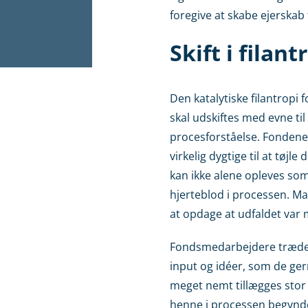
foregive at skabe ejerskab
Skift i filan
Den katalytiske filantropi
skal udskiftes med evne til 
procesforståelse. Fondenes
virkelig dygtige til at tøjl
kan ikke alene opleves som
hjerteblod i processen. Man
at opdage at udfaldet var 
Fondsmedarbejdere træder n
input og idéer, som de ger
meget nemt tillægges stor 
henne i processen begynde