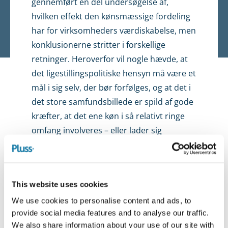
gennemført en del undersøgelse af,
hvilken effekt den køns­mæssige fordeling
har for virksomheders værdiskabelse, men
konklusionerne stritter i forskellige
retninger. Heroverfor vil nogle hævde, at
det ligestillingspolitiske hensyn må være et
mål i sig selv, der bør forfølges, og at det i
det store samfundsbillede er spild af gode
kræfter, at det ene køn i så relativt ringe
omfang involveres – eller lader sig
involvere – i bestyrelsesarbejde.
Uafhængighed
This website uses cookies
Sikring af den nødvendige uafhængighed
We use cookies to personalise content and ads, to
mellem bestyrelsen og de øvrige styrings-
provide social media features and to analyse our traffic.
og ledelses­niveauer er et andet hensyn,
We also share information about your use of our site with