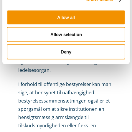
Ikke alle bestyrelsesmedlemmer behøver
at være uafhængige i denne betydning,
Allow all
men en passende del – anbefalingerne
foreskriver typisk halvdelen ud over de
Allow selection
medarbejdervalgte medlemmer – for at
bestyrelsen som helhed kan betragtes
Deny
som tilstrækkeligt uafhængig til at kunne
agere som selv­stændigt kontrol- og
ledelsesorgan.
I forhold til offentlige bestyrelser kan man
sige, at hensynet til uafhængighed i
bestyrelsessam­mensætningen også er et
spørgsmål om at sikre institutionen en
hensigtsmæssig armslængde til
tilskudsmyndigheden eller f.eks. en