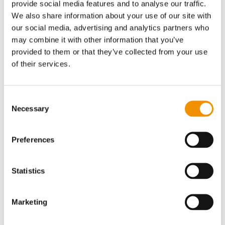
komplekse evalueringer. Her er der ofte
provide social media features and to analyse our traffic.
både et ønske om nysgerrigt at undersøge
We also share information about your use of our site with
resultaterne af en indsats og samtidigt
our social media, advertising and analytics partners who
may combine it with other information that you’ve
vurdere indsatsernes effektivitet i forhold
provided to them or that they’ve collected from your use
til at bidrage til organisationernes
of their services.
målsætninger.
Tid
. Den omfattende og intensive
Consent
involvering af projektets nøgleaktører til at
Necessary
Selection
identificere outcomes og validere analysen
er tidskrævende. ”Det er vigtigt, at man
Preferences
bruger god tid på design, facilitering og at
man får skabt ejerskab hos de personer,
Statistics
man inddrager” fortæller Helene Bach om
Mellemfolkeligt Samvirkes erfaringer. Men
Marketing
hun tilføjer også, at al god monitorering
og evaluering jo er tidskrævende”. Og så