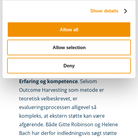
skal man huske, at det også er partnerne,
Show details
der skal afsætte tid til deltagelse i
processen. Det er derfor vigtigt at
Allow all
forventningsafstemme og sikre, at alle
deltagere har forståelse for processens
Allow selection
omfang. Den kan vare lige fra en håndfuld
timer til flere arbejdsdage afhængigt af
Deny
projektets omfang.
Erfaring og kompetence
. Selvom
Outcome Harvesting som metode er
teoretisk velbeskrevet, er
evalueringsprocessen alligevel så
kompleks, at ekstern støtte kan være
afgørende. Både Gitte Robinson og Helene
Bach har derfor indledningsvis søgt støtte