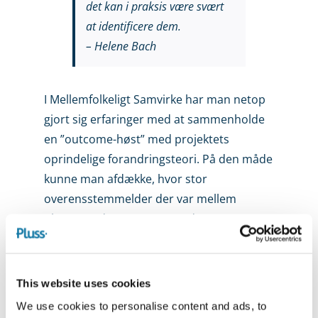
det kan i praksis være svært
at identificere dem.
– Helene Bach
I Mellemfolkeligt Samvirke har man netop
gjort sig erfaringer med at sammenholde
en ”outcome-høst” med projektets
oprindelige forandringsteori. På den måde
kunne man afdække, hvor stor
overensstemmelder der var mellem
observerede outcomes og de
prædefinerede målsætninger. Dette er
også en praksis, man finder anvendt i
store udviklingsorganisationer som USAID
This website uses cookies
og CARE International i forbindelse med
We use cookies to personalise content and ads, to