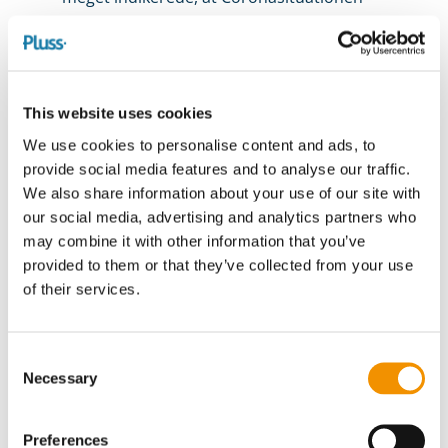
var under kontrol, og samfundet lige så
stille var på vej tilbage til normen. Det
generelle billede i august var, at
virksomhederne forsat var positive og i høj
This website uses cookies
grad ikke frygtede for fremtiden.
We use cookies to personalise content and ads, to
provide social media features and to analyse our traffic.
Optimismen om efterspørgsel og
We also share information about your use of our site with
omsætning var steget sammenlignet med
our social media, advertising and analytics partners who
maj og juni, mikrovirksomhederne var de
may combine it with other information that you’ve
provided to them or that they’ve collected from your use
mindst positive af SMV’erne, men forsat i
of their services.
overvejende grad mere positive
sammenlignet med maj og juni. Herudover
fremlagde virksomhederne i høj grad
Consent
Necessary
forventninger om at ansætte
Selection
medarbejdere og akademikere, og i meget
lav grad forventninger om at afskedige
Preferences