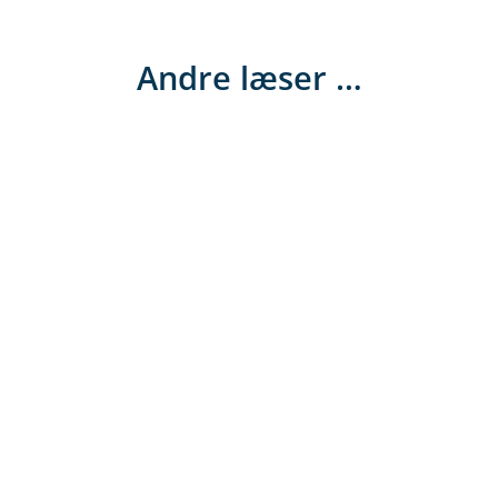
Andre læser …
Online konference om
substitution
Hør om udviklingen af et nyt digital værktøj til
substitution - det sidste uudnyttede
rekrutteringsværktøj på et brandvarmt
arbejdsmarked.