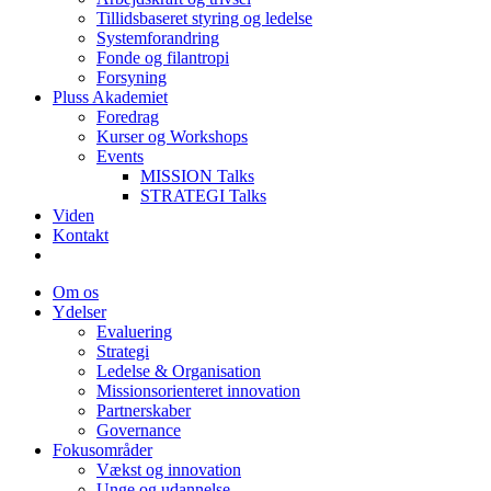
Tillidsbaseret styring og ledelse
Systemforandring
Fonde og filantropi
Forsyning
Pluss Akademiet
Foredrag
Kurser og Workshops
Events
MISSION Talks
STRATEGI Talks
Viden
Kontakt
Om os
Ydelser
Evaluering
Strategi
Ledelse & Organisation
Missionsorienteret innovation
Partnerskaber
Governance
Fokusområder
Vækst og innovation
Unge og udannelse