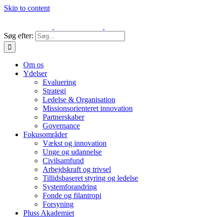
Skip to content
Søg efter:
Om os
Ydelser
Evaluering
Strategi
Ledelse & Organisation
Missionsorienteret innovation
Partnerskaber
Governance
Fokusområder
Vækst og innovation
Unge og udannelse
Civilsamfund
Arbejdskraft og trivsel
Tillidsbaseret styring og ledelse
Systemforandring
Fonde og filantropi
Forsyning
Pluss Akademiet