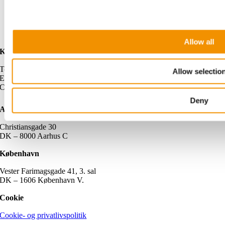
Allow all
Kontakt
Telefon: +45 7026 5126
Allow selectio
E-mail: post@pluss.dk
CVR: 26317029
Deny
Aarhus
Christiansgade 30
DK – 8000 Aarhus C
København
Vester Farimagsgade 41, 3. sal
DK – 1606 København V.
Cookie
Cookie- og privatlivspolitik