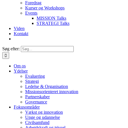
Foredrag
Kurser og Workshops
Events
MISSION Talks
STRATEGI Talks
Viden
Kontakt
Søg efter:
Om os
Ydelser
Evaluering
Strategi
Ledelse & Organisation
Missionsorienteret innovation
Partnerskaber
Governance
Fokusområder
Vækst og innovation
Unge og udannelse
Civilsamfund
Arbejdskraft og trivsel