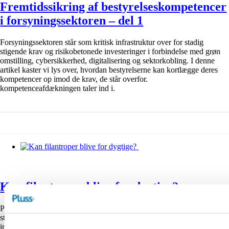
Fremtidssikring af bestyrelseskompetencer
i forsyningssektoren – del 1
Forsyningssektoren står som kritisk infrastruktur over for stadig
stigende krav og risikobetonede investeringer i forbindelse med grøn
omstilling, cybersikkerhed, digitalisering og sektorkobling. I denne
artikel kaster vi lys over, hvordan bestyrelserne kan kortlægge deres
kompetencer op imod de krav, de står overfor.
kompetenceafdækningen taler ind i.
Kan filantroper blive for dygtige?
Private fonde spiller på en række områder en stor rolle i Danmark. En
stor del af dem deler på klassisk vis midler ud til værdigt trængende
inden for en ret åben formålsbeskrivelse og skaber på den måde glæde.