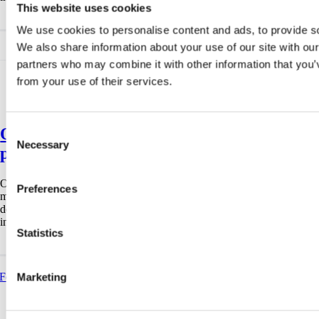
This website uses cookies
We use cookies to personalise content and ads, to provide soc
We also share information about your use of our site with our
partners who may combine it with other information that you’v
from your use of their services.
Consent
Outcome Harvesting – fra praktikernes
Necessary
Selection
perspektiv (del 2 af 2)
Outcome Harvesting er den nye, smukke rose i evalueringsfagets
Preferences
mangfoldige have. Men har den også sine torne? Vi har spurgt nogle af
de få danske organisationer, der har afprøvet evalueringstilgangen
indtil nu.
Statistics
Forrige
1
2
3
Næste
Marketing