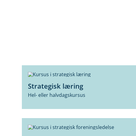
Strategisk læring
Hel- eller halvdagskursus