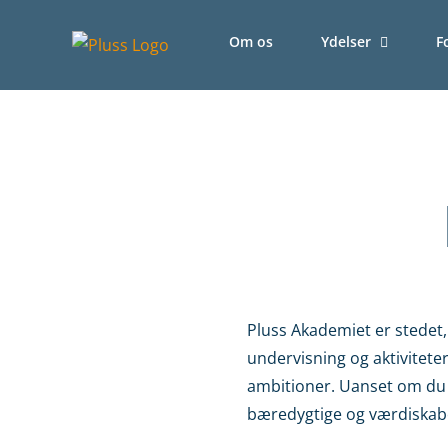
Skip
to
Om os
Ydelser
F
content
Pluss Akademiet er stedet,
undervisning og aktivitete
ambitioner. Uanset om du s
bæredygtige og værdiskabe