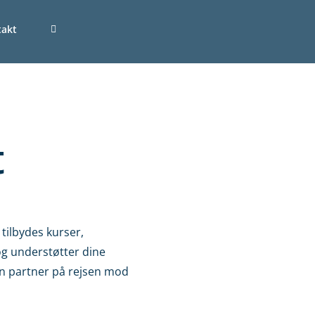
takt
t
 tilbydes kurser,
og understøtter dine
in partner på rejsen mod