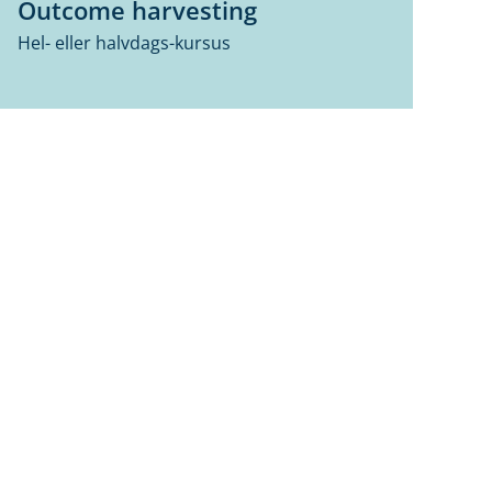
Outcome harvesting
Hel- eller halvdags-kursus