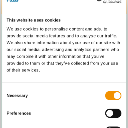
This website uses cookies
We use cookies to personalise content and ads, to
provide social media features and to analyse our traffic.
We also share information about your use of our site with
our social media, advertising and analytics partners who
may combine it with other information that you’ve
provided to them or that they’ve collected from your use
LÆRINGS-PARTNER
of their services.
Få en tæt partner, der følger arbejdet
undervejs. Vi hjælper med at samle
Consent
Necessary
viden op, facilitere refleksion og
Selection
omsætte læring til beslutninger,
justeringer og næste skridt i
Preferences
partnerskabet.